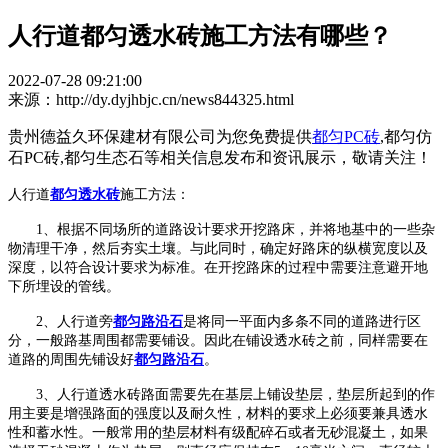
人行道都匀透水砖施工方法有哪些？
2022-07-28 09:21:00
来源：http://dy.dyjhbjc.cn/news844325.html
贵州德益久环保建材有限公司为您免费提供
都匀PC砖
,都匀仿
石PC砖,都匀生态石等相关信息发布和资讯展示，敬请关注！
人行道
都匀透水砖
施工方法：
1、根据不同场所的道路设计要求开挖路床，并将地基中的一些杂
物清理干净，然后夯实土壤。与此同时，确定好路床的纵横宽度以及
深度，以符合设计要求为标准。在开挖路床的过程中需要注意避开地
下所埋设的管线。
2、
人行道旁
都匀路沿石
是将同一平面内多条不同的道路进行区
分，一般路基周围都需要铺设。因此在铺设透水砖之前，同样需要在
道路的周围先铺设好
都匀路沿石
。
3、
人行道
透水砖路面需要先在基层上铺设垫层，垫层所起到的作
用主要是增强路面的强度以及耐久性，材料的要求上必须要兼具透水
性和蓄水性。一般常用的垫层材料有级配碎石或者无砂混凝土，如果