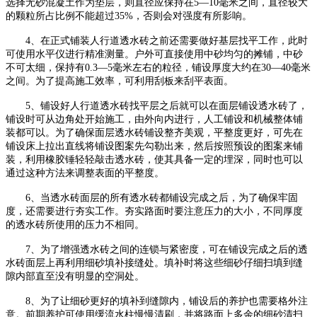
选择无砂混凝土作为垫层，则直径应保持在
5—10毫米之间，直径较大
的颗粒所占比例不能超过35%，否则会对强度有所影响。
4、在正式铺装
人行道
透水砖之前还需要做好基层找平工作，此时
可使用水平仪进行精准测量。户外可直接使用中砂均匀的摊铺，中砂
不可太细，保持有
0.3—5毫米左右的粒径，铺设厚度大约在30—40毫米
之间。为了提高施工效率，可利用刮板来刮平表面。
5、铺设好
人行道透水砖
找平层之后就可以在面层铺设透水砖了，
铺设时可从边角处开始施工，由外向内进行，人工铺设和机械整体铺
装都可以。为了确保面层透水砖铺设整齐美观，平整度更好，可先在
铺设床上拉出直线将铺设图案先勾勒出来，然后按照预设的图案来铺
装，利用橡胶锤轻轻敲击透水砖，使其具备一定的埋深，同时也可以
通过这种方法来调整表面的平整度。
6、当
透水砖
面层的所有透水砖都铺设完成之后，为了确保牢固
度，还需要进行夯实工作。夯实路面时要注意压力的大小，不同厚度
的透水砖所使用的压力不相同。
7、为了增强透水砖之间的连锁与紧密度，可在铺设完成之后的透
水砖面层上再利用细砂填补接缝处。填补时将这些细砂仔细扫填到缝
隙内部直至没有明显的空洞处。
8、为了让细砂更好的填补到缝隙内，铺设后的养护也需要格外注
意。前期养护可使用缓流水柱慢慢清刷，并将路面上多余的细砂清扫