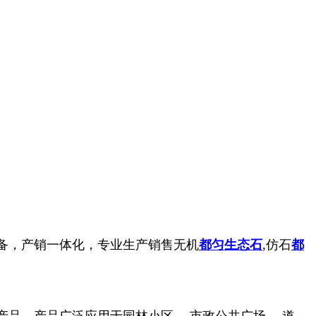
备，产销一体化，专业生产销售无机
都匀生态石
,仿石
都
产品。
产品广泛应用于园林小区、 市政公共广场、 道