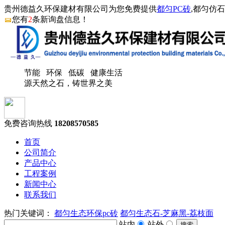
贵州德益久环保建材有限公司为您免费提供
都匀PC砖
,都匀仿
您有
2
条新询盘信息！
节能 环保 低碳 健康生活
源天然之石，铸世界之美
免费咨询热线
18208570585
首页
公司简介
产品中心
工程案例
新闻中心
联系我们
热门关键词：
都匀生态环保pc砖
都匀生态石-芝麻黑-荔枝面
站内
站外