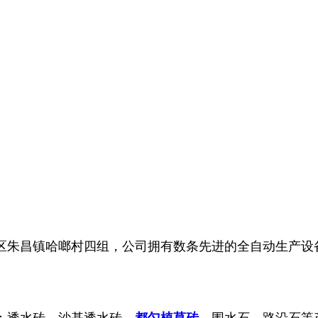
区朱昌镇哈啷村四组，公司拥有数条先进的全自动生产设
产：透水砖、沙基透水砖、
都匀植草砖
、围水石。路沿石等