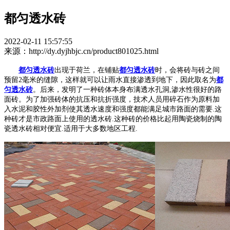
都匀透水砖
2022-02-11 15:57:55
来源：http://dy.dyjhbjc.cn/product801025.html
都匀透水砖
出现于荷兰，在铺贴
都匀透水砖
时，会将砖与砖之间
预留2毫米的缝隙，这样就可以让雨水直接渗透到地下，因此取名为
都
匀透水砖
。后来，发明了一种砖体本身布满透水孔洞,渗水性很好的路
面砖。为了加强砖体的抗压和抗折强度，技术人员用碎石作为原料加
入水泥和胶性外加剂使其透水速度和强度都能满足城市路面的需要.这
种砖才是市政路面上使用的透水砖.这种砖的价格比起用陶瓷烧制的陶
瓷透水砖相对便宜.适用于大多数地区工程.