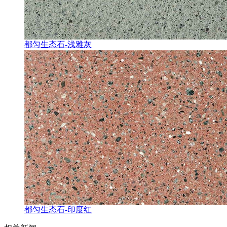
都匀生态石-浅雅灰
都匀生态石-印度红