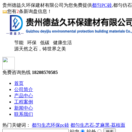
贵州德益久环保建材有限公司为您免费提供
都匀PC砖
,都匀仿
您有
2
条新询盘信息！
节能 环保 低碳 健康生活
源天然之石，铸世界之美
免费咨询热线
18208570585
首页
公司简介
产品中心
工程案例
新闻中心
联系我们
热门关键词：
都匀生态环保pc砖
都匀生态石-芝麻黑-荔枝面
站内
站外