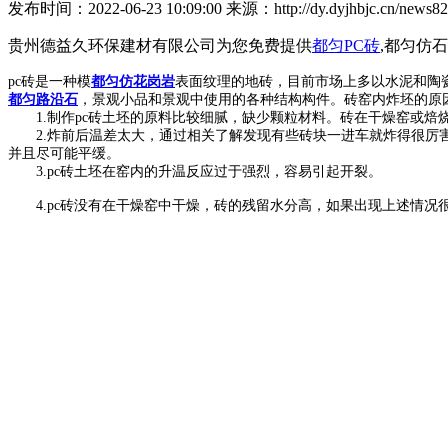
发布时间：2022-06-23 10:09:00 来源：http://dy.dyjhbjc.cn/news82
贵州德益久环保建材有限公司为您免费提供
都匀PC砖
,都匀仿
pc砖是一种模
都匀仿花岗岩
表面纹理的地砖，目前市场上多以水泥和陶
都匀路沿石
，景观小品和景观中使用的各种结构构件。砖窑内炸坯的原
1.制作pc砖土坯的原料比较细腻，缺少颗粒材料。砖在干燥窑或焙
2.炸前后温差太大，通过相关了解发现有些砖块一进车就炸得很厉害
并且尽可能平缓。
3.pc砖土坯在窑内的升温反应过于强烈，容易引起开裂。
4.pc砖没有在干燥窑中干燥，砖的残留水分高，如果出现上述情况