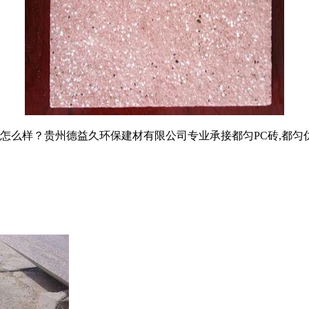
？贵州德益久环保建材有限公司专业承接都匀PC砖,都匀仿石PC砖,