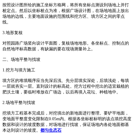
按照设计图所绘的施工坐标方格网，将所有坐标点测设到场地上并打
桩定点。然后以坐标桩点为准，根据广场设计图，在场地地面上放出
场地的边线，主要地面设施的范围线和挖方区、填方区之间的零点
线。
3.地形复核
对照园路广场竖向设计平面图，复核场地地形。各坐标点、控制点的
自然地坪标高数据，有缺漏的要在现场测量补上。
二、场地平整与找坡
1.挖方与填方施工
填方区的堆填顺序应当先深后浅、先分层填实深处，后填浅处，每填
一层就夯实一层。直到设计的标高处。挖方过程中挖出的适宜栽植的
肥沃土壤，要临时堆放在广场边，以后再填入花坛、种植地中。
2.场地平整与找坡
挖填方工程基本完成后，对挖填出的新地面进行整理。要铲平地面，
变地面平整度变化限制在0.05m内。根据各坐标桩标明的该点填挖高度
数据和设计的坡度数据，对场地进行找坡，保证场地内各处地面都基
本达到设计的坡度。
都匀生态石